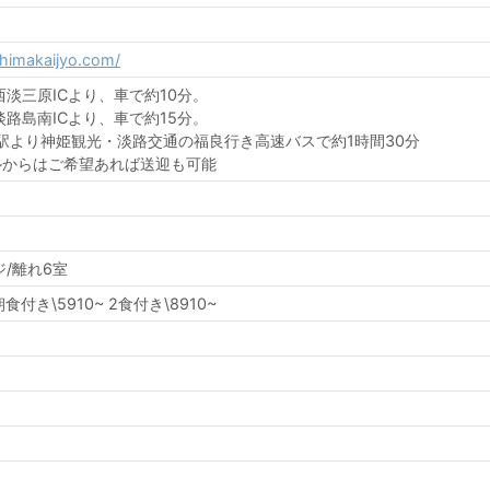
shimakaijyo.com/
西淡三原ICより、車で約10分。
淡路島南ICより、車で約15分。
駅より神姫観光・淡路交通の福良行き高速バスで約1時間30分
ルからはご希望あれば送迎も可能
/離れ6室
食付き\5910~ 2食付き\8910~