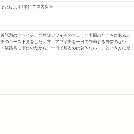
または別館1階にて屋内保管
最近話題のアワイチ。当館はアワイチのちょうど半周のところにある老
イチのコース下見をしたい方、アワイチを一日で制覇する自信のない
かく淡路島に来たのだから、一日で帰るのは勿体ない！」という方に是