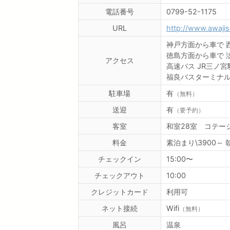
電話番号
0799-52-1175
URL
http://www.awaji
神戸方面から車で
徳島方面から車で
アクセス
高速バス
JR三ノ宮
福良バスターミナ
駐車場
有
（無料）
送迎
有
（要予約）
客室
和室28室 コテージ
料金
素泊まり\3900～ 朝
チェックイン
15:00〜
チェックアウト
10:00
クレジットカード
利用可
ネット接続
Wifi
（無料）
風呂
温泉