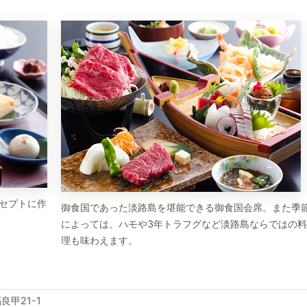
セプトに作
御食国であった淡路島を堪能できる御食国会席。また季
によっては、ハモや3年トラフグなど淡路島ならではの料
理も味わえます。
甲21-1