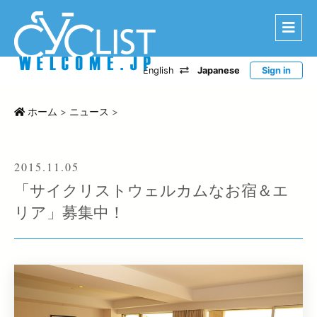
English
Japanese
Sign in
はじめに
エリアから探す
ホーム
>
ニュース
>
ルートから探す
特選宿泊施設
「サイクリストウェルカムなお宿＆エ
登録宿泊施設
リア」募集中！
宿泊レポート
ツアー・イベントから探す
CWC
お問い合わせ