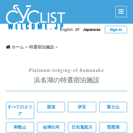
English
Japanese
Sign in
はじめに
エリアから探す
ホーム
>
特選宿泊施設
>
ルートから探す
特選宿泊施設
浜名湖の特選宿泊施設
登録宿泊施設
宿泊レポート
ツアー・イベントから探す
すべてのエリ
那須
伊豆
富士山
CWC
ア
お問い合わせ
和歌山
会津白河
日光鬼怒川
琵琶湖