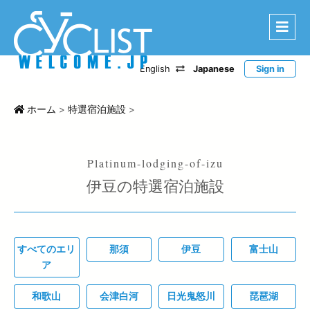
English
Japanese
Sign in
はじめに
エリアから探す
ホーム
>
特選宿泊施設
>
ルートから探す
特選宿泊施設
伊豆の特選宿泊施設
登録宿泊施設
宿泊レポート
ツアー・イベントから探す
すべてのエリ
那須
伊豆
富士山
CWC
ア
お問い合わせ
和歌山
会津白河
日光鬼怒川
琵琶湖