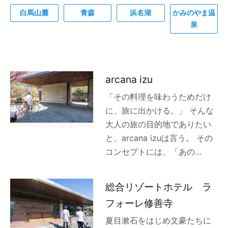
白馬山麓
青森
浜名湖
かみのやま温
泉
arcana izu
「その料理を味わうためだけ
に、旅に出かける。」 そんな
大人の旅の目的地でありたい
と、arcana izuは言う。 その
コンセプトには、「あの…
総合リゾートホテル ラ
フォーレ修善寺
夏目漱石をはじめ文豪たちに