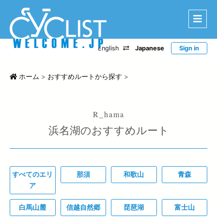
English
Japanese
Sign in
はじめに
エリアから探す
ホーム
>
おすすめルートから探す
>
ルートから探す
特選宿泊施設
浜名湖のおすすめルート
登録宿泊施設
宿泊レポート
ツアー・イベントから探す
すべてのエリ
那須
和歌山
青森
CWC
ア
お問い合わせ
白馬山麓
信越自然郷
琵琶湖
富士山