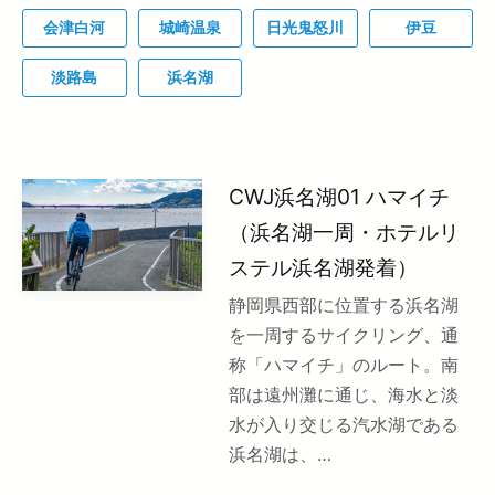
会津白河
城崎温泉
日光鬼怒川
伊豆
淡路島
浜名湖
CWJ浜名湖01 ハマイチ
（浜名湖一周・ホテルリ
ステル浜名湖発着）
静岡県西部に位置する浜名湖
を一周するサイクリング、通
称「ハマイチ」のルート。南
部は遠州灘に通じ、海水と淡
水が入り交じる汽水湖である
浜名湖は、…