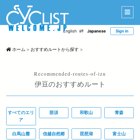
English
Japanese
Sign in
はじめに
エリアから探す
ホーム
>
おすすめルートから探す
>
ルートから探す
特選宿泊施設
伊豆のおすすめルート
登録宿泊施設
宿泊レポート
ツアー・イベントから探す
すべてのエリ
那須
和歌山
青森
CWC
ア
お問い合わせ
白馬山麓
信越自然郷
琵琶湖
富士山