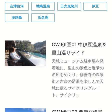
会津白河
城崎温泉
日光鬼怒川
伊豆
淡路島
浜名湖
CWJ伊豆01 中伊豆温泉＆
里山巡りライド
天城ミュージアム駐車場を発
着地に、里山の景色と近隣の
名所をめぐり、修善寺の温泉
街と吉奈の足湯を楽しんで天
城に戻るサイクリングルー
ト。サイクリ…
CWJ伊豆02 西伊豆絶景