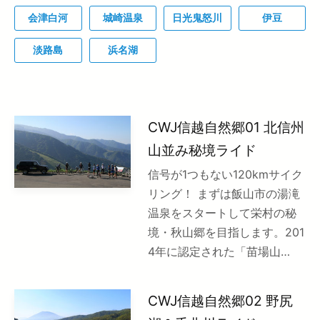
会津白河
城崎温泉
日光鬼怒川
伊豆
淡路島
浜名湖
CWJ信越自然郷01 北信州
山並み秘境ライド
信号が1つもない120kmサイク
リング！ まずは飯山市の湯滝
温泉をスタートして栄村の秘
境・秋山郷を目指します。201
4年に認定された「苗場山…
CWJ信越自然郷02 野尻