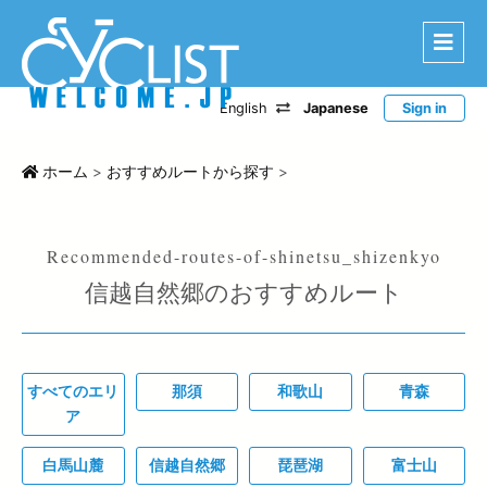
English
Japanese
Sign in
はじめに
エリアから探す
ホーム
>
おすすめルートから探す
>
ルートから探す
特選宿泊施設
信越自然郷のおすすめルート
登録宿泊施設
宿泊レポート
ツアー・イベントから探す
すべてのエリ
那須
和歌山
青森
CWC
ア
お問い合わせ
白馬山麓
信越自然郷
琵琶湖
富士山