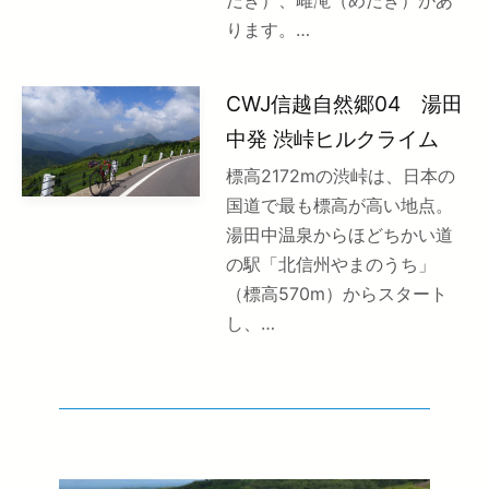
ります。…
CWJ信越自然郷04 湯田
中発 渋峠ヒルクライム
標高2172mの渋峠は、日本の
国道で最も標高が高い地点。
湯田中温泉からほどちかい道
の駅「北信州やまのうち」
（標高570m）からスタート
し、…