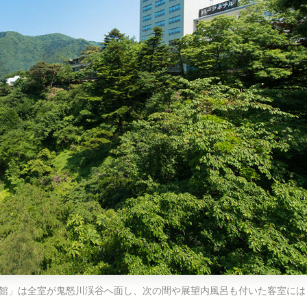
館」は全室が鬼怒川渓谷へ面し、次の間や展望内風呂も付いた客室には