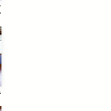
専
る
れ