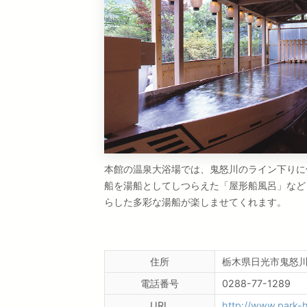
本館の温泉大浴場では、鬼怒川のライン下りに
船を湯船としてしつらえた「屋形船風呂」など
らした多彩な湯船が楽しませてくれます。
住所
栃木県日光市鬼怒川
電話番号
0288-77-1289
URL
http://www.park-