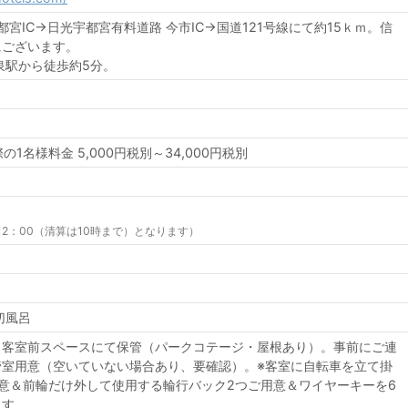
都宮IC→日光宇都宮有料道路 今市IC→国道121号線にて約15ｋｍ。信
にございます。
泉駅から徒歩約5分。
際の1名様料金
5,000円税別～34,000円税別
2：00（清算は10時まで）となります）
切風呂
。客室前スペースにて保管（パークコテージ・屋根あり）。事前にご連
管室用意（空いていない場合あり、要確認）。※客室に自転車を立て掛
意＆前輪だけ外して使用する輪行バック2つご用意＆ワイヤーキーを6
ます