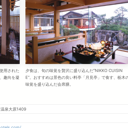
使用された
夕食は、旬の味覚を贅沢に盛り込んだ”NIKKO CUISIN
、趣向を凝
E”。おすすめは景色の良い料亭「月見亭」で食す、栃木
味覚を盛り込んだ会席膳。
温泉大原1409
hotels.com/