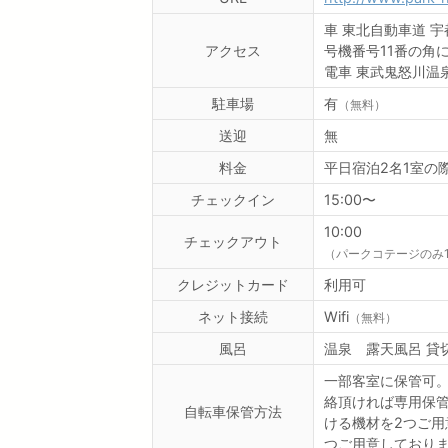
車
東北自動車道 宇
アクセス
号機番号11番の角
電車
東武鬼怒川温
駐車場
有
（無料）
送迎
無
料金
平日宿泊2名1室の
チェックイン
15:00〜
10:00
チェックアウト
（パークコテージのみ1
クレジットカード
利用可
ネット接続
Wifi
（無料）
風呂
温泉 露天風呂 貸
一部客室に保管可
絡頂ければ専用保
自転車保管方法
ける機材を2つご用
つご用意しており