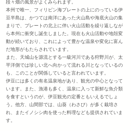
段々畑の風景がよくみられます。
本州で唯一、フィリピン海プレートの上にのっている伊
豆半島は、かつては南洋にあった火山島や海底火山の集
まりで、プレートの北上に伴い火山活動を繰り返しなが
ら本州に衝突し誕生しました。現在も火山活動や地殻変
動が続いており、これによって豊かな温泉や変化に富ん
だ地形がもたらされています。
また、天城山を源流とする一級河川である狩野川が、太
平洋側では珍しい北へ向かって流れる川となっているの
も、このことが関係していると言われています。
伊豆には多くの有名温泉地があり、観光の中心となって
います。また、漁港も多く、温泉に入って新鮮な魚介類
を食すというのが、伊豆観光の定番ともいえるでしょ
う。他方、山間部では、山葵（わさび）が多く栽培さ
れ、またイノシシ肉を使った料理なども提供されていま
す。