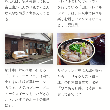
を走れば、駿河湾越しに見る
トレイルとしてガイドツアー
富士山がほんのり色づくこん
を行っている「山伏トレイル
な素敵な情景に出会えること
ツアー」は、自転車で伊豆を
も。
楽しむ新しいアクティビティ
として要注目。
沼津市口野の海沿いにある
サイクリング中に天城へ寄っ
「チェレステカフェ」は自転
たら、「サイクリスト御用
車好きの夫婦が営むサイクル
達」の鈴木屋食堂で、名物
カフェ。人気のプレートメニ
「やまあらし丼」（猪丼）を
ューやスイーツをいただきな
食してみては？
がら、おすすめルートの相談
にも。