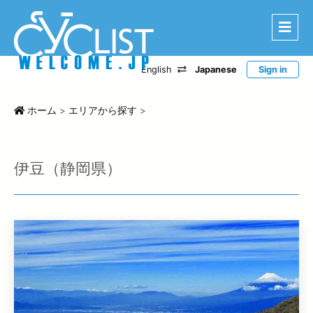
English
Japanese
Sign in
はじめに
エリアから探す
ホーム
>
エリアから探す
>
ルートから探す
特選宿泊施設
伊豆（静岡県）
登録宿泊施設
宿泊レポート
ツアー・イベントから探す
CWC
お問い合わせ