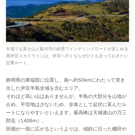
冬場でも富士山と駿河湾の絶景ワインディングロードが楽しめる
西伊豆スカイラインは、伊豆へ行くならぜひとも走っておきたい
定番ルート。
静岡県の東端部に位置し、南へ約50kmにわたって突き
出した伊豆半島全域を含むエリア。
それほど高い山はありませんが、半島の大部分を山地が
占め、平坦地は少ないため、全体として起伏に富んだル
ートになりやすいといえます。最高峰は天城連山の万三
郎岳（1,406m）。
田畑が一面に広がるというよりは、傾斜に沿った棚田や