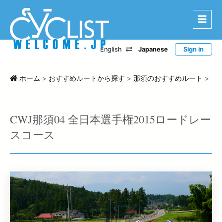
English
Japanese
Sign in
はじめに
エリアから探す
ホーム
>
おすすめルートから探す
>
那須のおすすめルート
>
ルートから探す
特選宿泊施設
CWJ那須04 全日本選手権2015ロードレー
登録宿泊施設
スコース
宿泊レポート
ツアー・イベントから探す
CWC
お問い合わせ