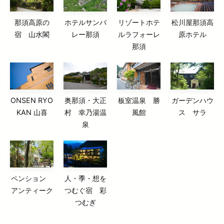
那須高原の
ホテルサンバ
リゾートホテ
松川屋那須高
宿 山水閣
レー那須
ルラフォーレ
原ホテル
那須
ONSEN RYO
奥那須・大正
板室温泉 勝
ガーデンハウ
KAN 山喜
村 幸乃湯温
風館
ス サラ
泉
ペンション
人・季・想を
アンティーク
つむぐ宿 彩
つむぎ