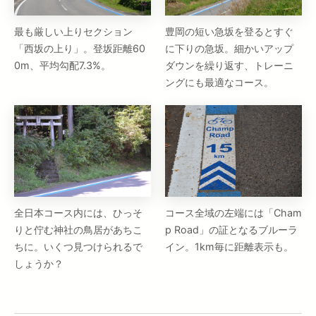
最も厳しい上りセクション
豊岡の短い急坂を登るとすぐ
「西坂の上り」。登坂距離60
に下りの急坂。細かいアップ
0m、平均勾配7.3%。
ダウンを繰り返す、トレーニ
ングにも最適なコース。
全日本コース内には、ひっそ
コース全域の左端には「Cham
りと佇む神社の鳥居があちこ
p Road」の証となるブルーラ
ちに。いくつ見つけられるで
イン。1km毎に距離表示も。
しょうか？