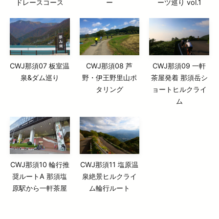
ドレースコース
ー
ーツ巡り vol.1
CWJ那須07 板室温
CWJ那須08 芦
CWJ那須09 一軒
泉&ダム巡り
野・伊王野里山ポ
茶屋発着 那須岳シ
タリング
ョートヒルクライ
ム
CWJ那須10 輪行推
CWJ那須11 塩原温
奨ルートA 那須塩
泉絶景ヒルクライ
原駅から一軒茶屋
ム輪行ルート