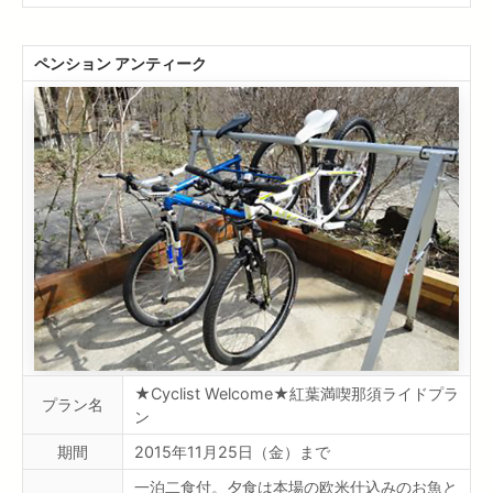
ペンション アンティーク
★Cyclist Welcome★紅葉満喫那須ライドプラ
プラン名
ン
期間
2015年11月25日（金）まで
一泊二食付。夕食は本場の欧米仕込みのお魚と