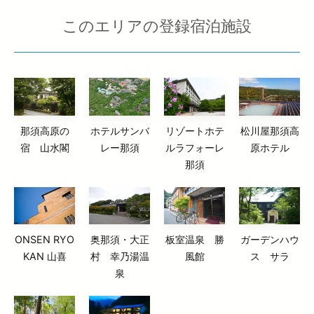
このエリアの登録宿泊施設
那須高原の
ホテルサンバ
リゾートホテ
松川屋那須高
宿 山水閣
レー那須
ルラフォーレ
原ホテル
那須
ONSEN RYO
奥那須・大正
板室温泉 勝
ガーデンハウ
KAN 山喜
村 幸乃湯温
風館
ス サラ
泉