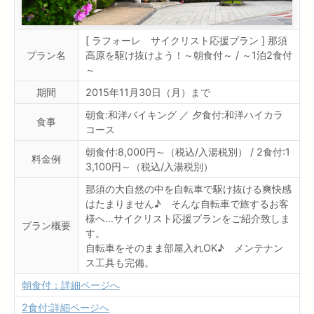
[ ラフォーレ サイクリスト応援プラン ] 那須
プラン名
高原を駆け抜けよう！～朝食付～ / ～1泊2食付
～
期間
2015年11月30日（月）まで
朝食:和洋バイキング ／ 夕食付:和洋ハイカラ
食事
コース
朝食付:8,000円～（税込/入湯税別） / 2食付:1
料金例
3,100円～（税込/入湯税別）
那須の大自然の中を自転車で駆け抜ける爽快感
はたまりません♪ そんな自転車で旅するお客
様へ…サイクリスト応援プランをご紹介致しま
プラン概要
す。
自転車をそのまま部屋入れOK♪ メンテナン
ス工具も完備。
朝食付：詳細ページへ
2食付:詳細ページへ