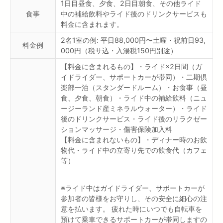
1日目昼食、夕食、2日目朝食、その他ライド
食事
中の補給飲料やライド後のドリンクサービスも
料金に含まれます。
2名1室の例: 平日88,000円〜土曜・祝前日93,
料金例
000円（税サ込・入湯税150円別途）
【料金に含まれるもの】・ライド×2日間（ガ
イドライダー、サポートカーが帯同）・二期倶
楽部一泊（スタンダードルーム）・お食事（昼
食、夕食、朝食）・ライド中の補給飲料（ニュ
ージーランド産ミネラルウォーター）・ライド
後のドリンクサービス・ライド後のリラクゼー
ションマッサージ・傷害保険加入料
【料金に含まれないもの】・ディナー時のお飲
物代・ライド中の立寄り先での飲食代（カフェ
等）
※ライド中はガイドライダー、サポートカーが
参加者の皆様をお守りし、その安全に細心の注
意を払います。 疲れた時にいつでも自転車を
預けて乗車できるサポートカーが帯同しますの