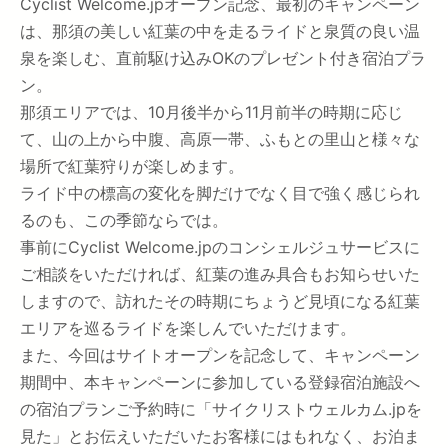
Cyclist Welcome.jpオープン記念、最初のキャンペーン
は、那須の美しい紅葉の中を走るライドと泉質の良い温
泉を楽しむ、直前駆け込みOKのプレゼント付き宿泊プラ
ン。
那須エリアでは、10月後半から11月前半の時期に応じ
て、山の上から中腹、高原一帯、ふもとの里山と様々な
場所で紅葉狩りが楽しめます。
ライド中の標高の変化を脚だけでなく目で強く感じられ
るのも、この季節ならでは。
事前にCyclist Welcome.jpのコンシェルジュサービスに
ご相談をいただければ、紅葉の進み具合もお知らせいた
しますので、訪れたその時期にちょうど見頃になる紅葉
エリアを巡るライドを楽しんでいただけます。
また、今回はサイトオープンを記念して、キャンペーン
期間中、本キャンペーンに参加している登録宿泊施設へ
の宿泊プランご予約時に「サイクリストウェルカム.jpを
見た」とお伝えいただいたお客様にはもれなく、お泊ま