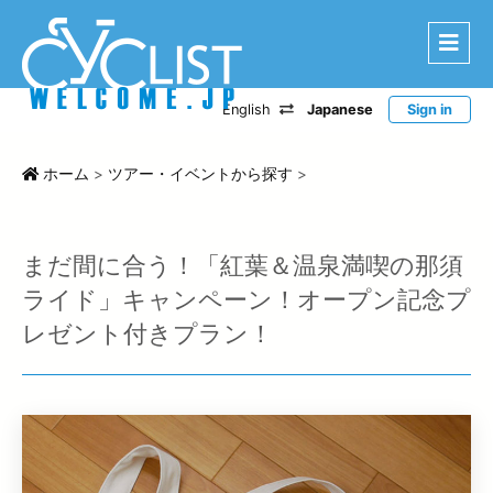
English
Japanese
Sign in
はじめに
エリアから探す
ホーム
>
ツアー・イベントから探す
>
ルートから探す
特選宿泊施設
まだ間に合う！「紅葉＆温泉満喫の那須
登録宿泊施設
ライド」キャンペーン！オープン記念プ
レゼント付きプラン！
宿泊レポート
ツアー・イベントから探す
CWC
お問い合わせ