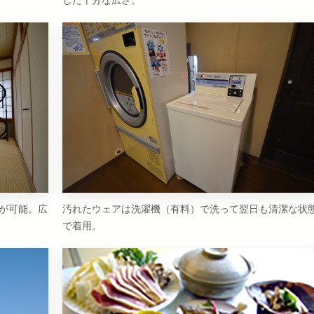
が可能。広
汚れたウェアは洗濯機（有料）で洗って翌日も清潔な状
で着用。