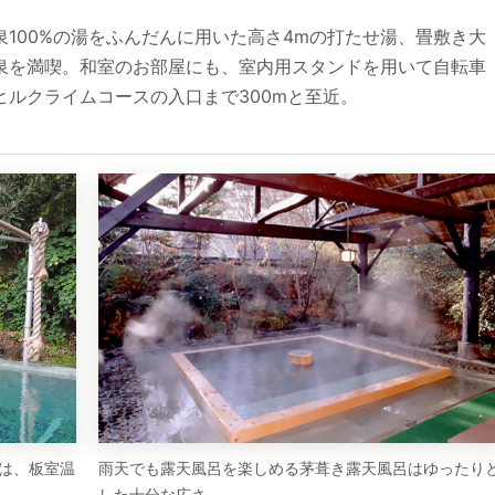
100%の湯をふんだんに用いた高さ4mの打たせ湯、畳敷き大
泉を満喫。和室のお部屋にも、室内用スタンドを用いて自転車
ルクライムコースの入口まで300mと至近。
は、板室温
雨天でも露天風呂を楽しめる茅葺き露天風呂はゆったり
した十分な広さ。