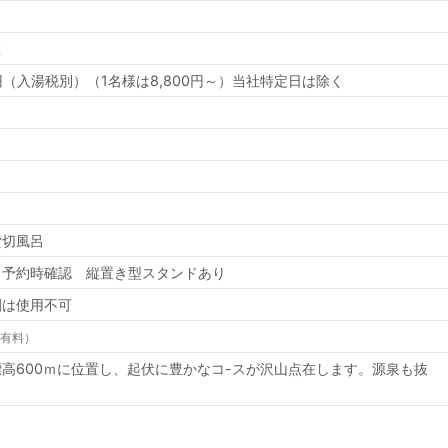
室
000円（入湯税別）（1名様は8,800円～）当社特定日は除く
貸切風呂
 予約時確認 縦置き型スタンドあり
剤は使用不可
有料）
高600ｍに位置し、起伏に豊かなコ-スが沢山点在します。源泉も抜