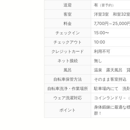
送迎
有
（要予約）
客室
洋室3室 和室32
料金
7,700円～25,
チェックイン
15:00〜
チェックアウト
10:00
クレジットカード
利用不可
ネット接続
無し
風呂
温泉 露天風呂 
自転車保管方法
そのまま客室持込
自転車洗浄・作業場所
駐車場内にて 洗
ウェア洗濯対応
コインランドリ－
（
身体鍛錬に最適な標
ポイント
群！