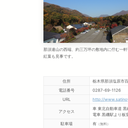
那須連山の西端、約三万坪の敷地内に佇む一軒
紅葉も見事です。
住所
栃木県那須塩原市百村
電話番号
0287-69-1126
URL
http://www.satin
車
東北自動車道 黒
アクセス
電車
黒磯駅より板室
駐車場
有
（無料）