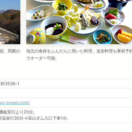
宿。周囲の
地元の食材をふんだんに用いた料理。追加料理も事前予
でオーダー可能。
3536-1
oyu-onsen.com/
磯板室ICより20分。
温泉行30分→深山ダム入口下車1分。